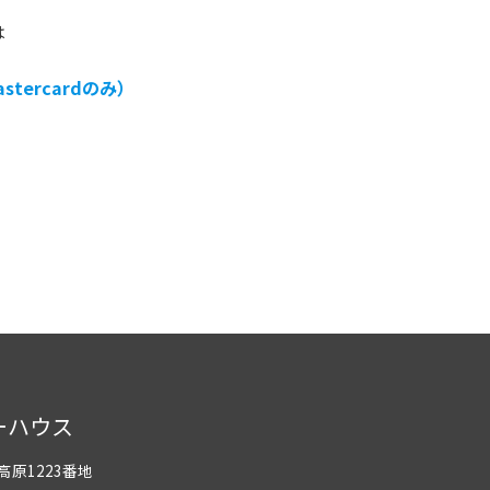
は
stercardのみ）
ーハウス
高原1223番地