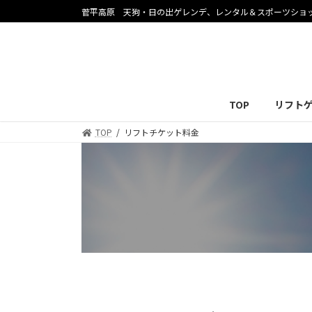
コ
ナ
菅平高原 天狗・日の出ゲレンデ、レンタル＆スポーツショ
ン
ビ
テ
ゲ
ン
ー
ツ
シ
へ
ョ
TOP
リフト
ス
ン
キ
に
TOP
リフトチケット料金
ッ
移
プ
動