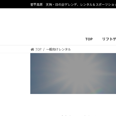
コ
ナ
菅平高原 天狗・日の出ゲレンデ、レンタル＆スポーツショ
ン
ビ
テ
ゲ
ン
ー
ツ
シ
へ
ョ
TOP
リフト
ス
ン
キ
に
TOP
一般向けレンタル
ッ
移
プ
動